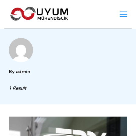
Skip
to
content
By admin
1 Result